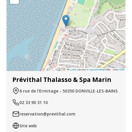
Leaflet
|
données ©
OpenStreetMap
/ODbL - rendu
OSM
Prévithal Thalasso & Spa Marin
6 rue de l'Ermitage - 50350 DONVILLE-LES-BAINS
02 33 90 31 10
reservation@previthal.com
Site web