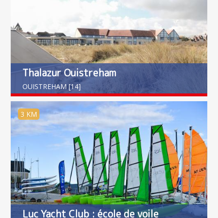
Thalazur Ouistreham
OUISTREHAM [14]
3 KM
Luc Yacht Club : école de voile