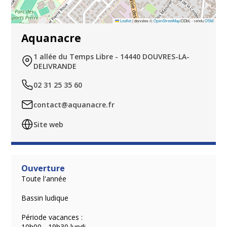
Leaflet
|
données ©
OpenStreetMap
/ODbL - rendu
OSM
Aquanacre
1 allée du Temps Libre - 14440 DOUVRES-LA-
DELIVRANDE
02 31 25 35 60
contact@aquanacre.fr
Site web
Ouverture
Toute l'année
Bassin ludique
Période vacances :
10h00 - 19h30 lundi