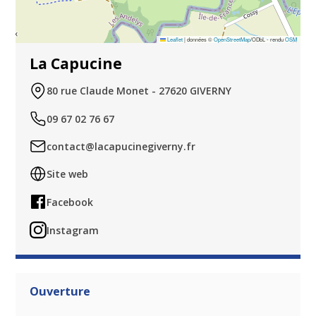
Leaflet
|
données ©
OpenStreetMap
/ODbL - rendu
OSM
La Capucine
80 rue Claude Monet - 27620 GIVERNY
09 67 02 76 67
contact@lacapucinegiverny.fr
Site web
Facebook
Instagram
Ouverture
.