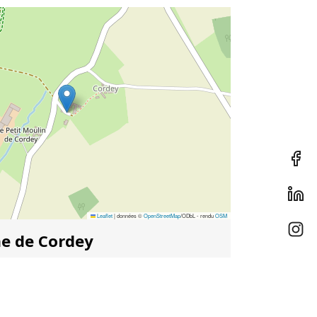
Leaflet
|
données ©
OpenStreetMap
/ODbL - rendu
OSM
e de Cordey
dey - 61570 BOUCE
ecordey@gmail.com