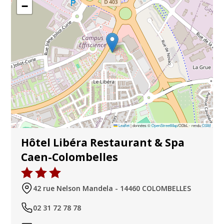
−
Leaflet
|
données ©
OpenStreetMap
/ODbL - rendu
OSM
Hôtel Libéra Restaurant & Spa
Caen-Colombelles
42 rue Nelson Mandela - 14460 COLOMBELLES
02 31 72 78 78