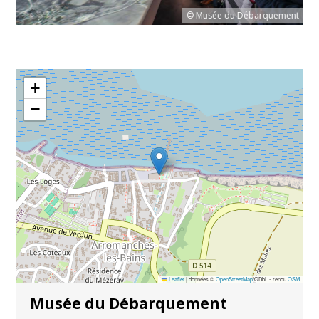
© Musée du Débarquement
ent
+
−
Leaflet
|
données ©
OpenStreetMap
/ODbL - rendu
OSM
Musée du Débarquement