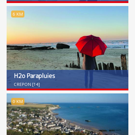
6 KM
H2o Parapluies
CREPON [14]
0 KM