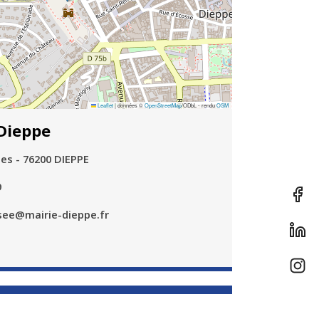
Leaflet
|
données ©
OpenStreetMap
/ODbL - rendu
OSM
Dieppe
es - 76200 DIEPPE
9
ee@mairie-dieppe.fr
Déposez votre avis sur ce lieu