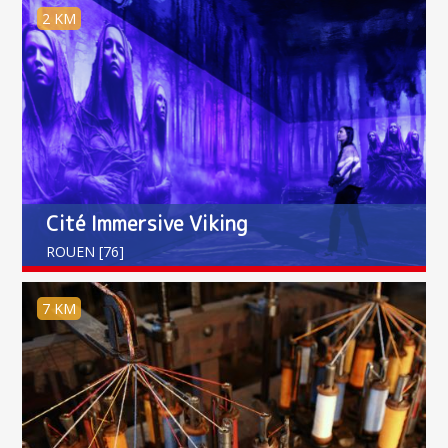
2 KM
Cité Immersive Viking
ROUEN [76]
7 KM