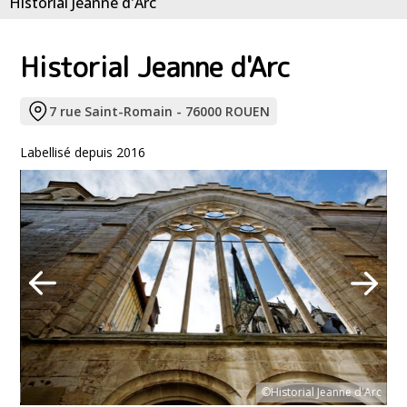
Historial Jeanne d'Arc
Historial Jeanne d'Arc
7 rue Saint-Romain - 76000 ROUEN
Labellisé depuis 2016
©Historial Jeanne d'Arc
Arc