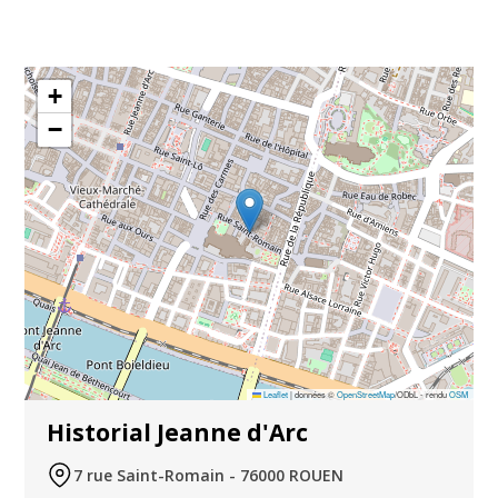
+
−
Leaflet
|
données ©
OpenStreetMap
/ODbL - rendu
OSM
Historial Jeanne d'Arc
7 rue Saint-Romain - 76000 ROUEN