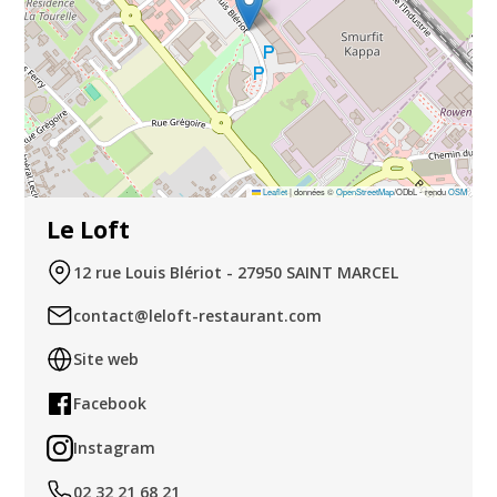
Leaflet
|
données ©
OpenStreetMap
/ODbL - rendu
OSM
Le Loft
12 rue Louis Blériot - 27950 SAINT MARCEL
contact@leloft-restaurant.com
Site web
Facebook
Instagram
02 32 21 68 21