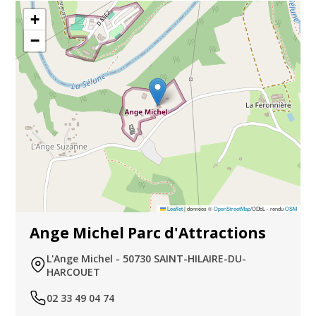
+
−
Leaflet
|
données ©
OpenStreetMap
/ODbL - rendu
OSM
Ange Michel Parc d'Attractions
L'Ange Michel - 50730 SAINT-HILAIRE-DU-
HARCOUET
02 33 49 04 74