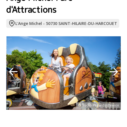
d'Attractions
L'Ange Michel - 50730 SAINT-HILAIRE-DU-HARCOUET
oii
© Studio Regards d'émoii