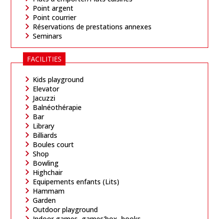
Point argent
Point courrier
Réservations de prestations annexes
Seminars
FACILITIES
Kids playground
Elevator
Jacuzzi
Balnéothérapie
Bar
Library
Billiards
Boules court
Shop
Bowling
Highchair
Equipements enfants (Lits)
Hammam
Garden
Outdoor playground
Indoor games, games'box, books